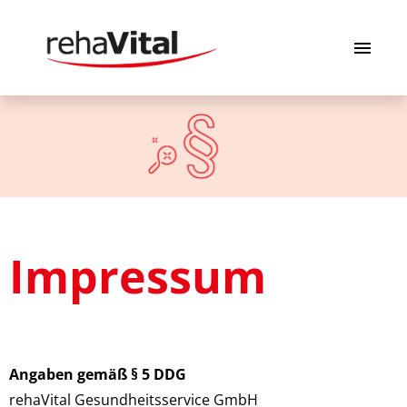
Stellenangebote
rehaVital als Arbeitgeberin
Bewerbungstipps
Impressum
FAQ
A
ngaben gemäß § 5 DDG
rehaVital Gesundheitsservice GmbH